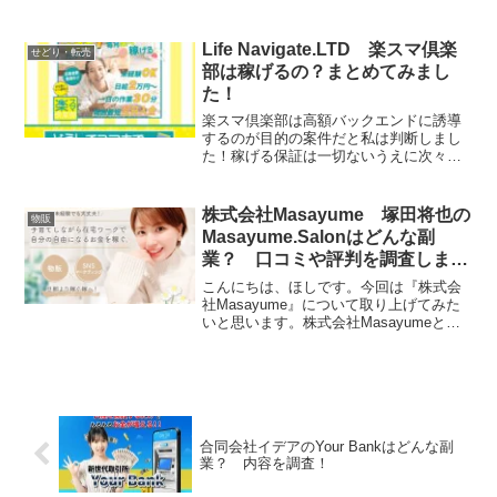
は物販の副業を運営する会社です。それ
では、実態を検証していきたいと思いま
す！特定商取引法に基づく表記販売社名
Life Navigate.LTD 楽スマ倶楽
せどり・転売
合同会社AWL運営...
部は稼げるの？まとめてみまし
た！
楽スマ倶楽部は高額バックエンドに誘導
するのが目的の案件だと私は判断しまし
た！稼げる保証は一切ないうえに次々と
バックエンドに誘導されて大切なお金を
巻き上げられる危険性が非常に高いた
め、私個人としては楽スマ倶楽部に参加
株式会社Masayume 塚田将也の
物販
するのはおすすめしません。
Masayume.Salonはどんな副
業？ 口コミや評判を調査しまし
た！
こんにちは、ほしです。今回は『株式会
社Masayume』について取り上げてみた
いと思います。株式会社Masayumeとは
株式会社Masayumeは物販の副業を運営
する会社です。それでは、実態を検証し
ていきたいと思います！特定商取引法に
基づく...
合同会社イデアのYour Bankはどんな副
業？ 内容を調査！