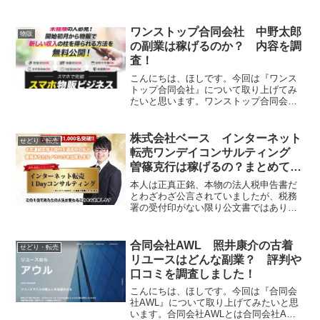
株式会社Live brightlyは物販の副業を運営
する会社です。それでは、実態を検証し
ていきたいと...
ワンストップ合同会社 中野太郎
物販
の副業は稼げるのか？ 内容を調
査！
こんにちは、ほしです。今回は『ワンス
トップ合同会社』について取り上げてみ
たいと思います。ワンストップ合同会社
とはワンストップ合同会社は物販の副業
を運営する会社です。それでは、実態を
検証していきたいと思います！特定商取
株式会社ベース インターネット
せどり・転売
引法に基づく表記販売社名...
転売ワンデイコンサルティング
曽篠克行は稼げるの？まとめてみ
ました！
本人は正真正銘、本物の法人税申告書だ
とわざわざ公言されていましたが、税務
署の受付印がない限り公文書ではありま
せん(._.)上記を踏まえた結果、私はイン
ターネット転売ワンデイコンサルティン
グへの参加は推奨しないという結論に至
合同会社AWL 照井康介の古着
せどり・転売
りました！
リユースはどんな副業？ 評判や
口コミを調査しました！
こんにちは、ほしです。今回は『合同会
社AWL』について取り上げてみたいと思
います。合同会社AWLとは合同会社AWL