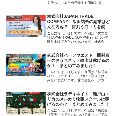
を伴っているため登録する価値を感じら
れません。以上を踏まえ、個人的にはジ
ョブスタはおすすめしないという結論に
至りました！
株式会社JAPAN TRADE
せどり・転売
COMPANY 飯田祐吾の副業はど
んな内容？ 評判や口コミを調査
しました！
こんにちは、ほしです。今回は『株式会
社JAPAN TRADE COMPANY』について
取り上げてみたいと思います。株式会社
JAPAN TRADE COMPANYとは株式会社
JAPAN TRADE COMPANYは物販の副業
を運営する会社です...
株式会社ハーフウエスト 西村泰
物販
一のおうちネット輸出は稼げるの
か？ まとめてみました！
こんにちは、ほしです。今回は『株式会
社ハーフウエスト』について取り上げて
みたいと思います。株式会社ハーフウエ
ストとは株式会社ハーフウエストは輸出
物販の副業を運営する会社です。それで
は、実態を検証していきたいと思いま
株式会社ラディネイト 瀬戸山エ
物販
す！特定商取引法に基づく表...
リカのメルカリ物販スクールは稼
げるのか？ まとめてみました！
こんにちは、ほしです。今回は『株式会
社ラディネイト』について取り上げてみ