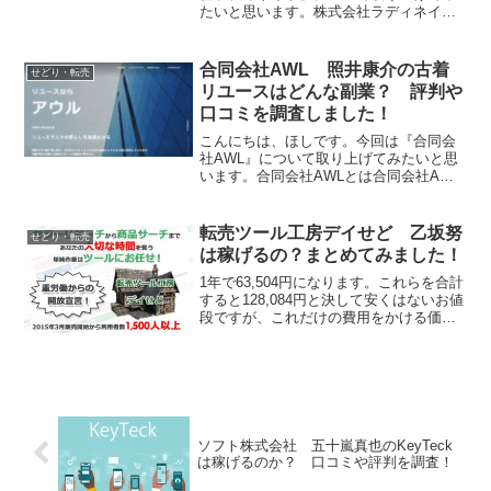
たいと思います。株式会社ラディネイト
とは株式会社ラディネイトは物販の副業
を運営する会社です。それでは、実態を
検証していきたいと思います！特定商取
合同会社AWL 照井康介の古着
せどり・転売
引法に基づく表記販売社名...
リユースはどんな副業？ 評判や
口コミを調査しました！
こんにちは、ほしです。今回は『合同会
社AWL』について取り上げてみたいと思
います。合同会社AWLとは合同会社AWL
は物販の副業を運営する会社です。それ
では、実態を検証していきたいと思いま
す！特定商取引法に基づく表記販売社名
転売ツール工房デイせど 乙坂努
せどり・転売
合同会社AWL運営...
は稼げるの？まとめてみました！
1年で63,504円になります。これらを合計
すると128,084円と決して安くはないお値
段ですが、これだけの費用をかける価値
はこのツールにはないように私は感じま
す。上記を踏まえ、私としては購入をお
すすめしないという結論に至りました。
ソフト株式会社 五十嵐真也のKeyTeck
は稼げるのか？ 口コミや評判を調査！