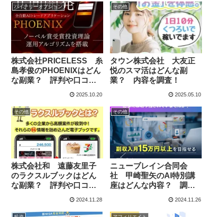
バイナリーオプション
その他
株式会社PRICELESS 糸
タウン株式会社 大友正
島孝俊のPHOENIXはどん
悦のスマ活はどんな副
な副業？ 評判や口コミ
業？ 内容を調査！
を調査しました！
2025.10.20
2025.05.10
その他
その他
株式会社和 遠藤友里子
ニューブレイン合同会
のラクスルブックはどん
社 甲崎聖矢のAI特別講
な副業？ 評判や口コミ
座はどんな内容？ 調査
を調査しました！
しました！
2024.11.28
2024.11.26
投資
アフィリエイト