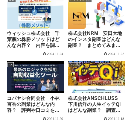
ウィッシュ株式会社 千
株式会社NRM 安田大地
葉薫の株勝メソッドはど
のインスタ副業はどんな
んな内容？ 内容を調
副業？ まとめてみまし
査！
た！
2024.11.24
2024.11.22
FX
その他
コバヤシ合同会社 小林
株式会社ANSCHLUSS
百香の副業はどんな内
下川信洋の人生イッテQi
容？ 評判や口コミを調
はどんな副業？ 調査し
査しました！
ました！
2024.11.20
2024.11.18