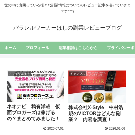
世の中に出回っている様々な副業情報についてのレビュー記事を書いていきま
す(*^^*)
パラレルワーカーほしの副業レビューブログ
ホーム
プロフィール
副業相談はこちらから
プライバシーポ
アフィリエイト
ギャンブル
ネオナビ 我有洋哉 仮
株式会社X-Style 中村浩
面ブロガーズは稼げる
規のVICTORはどんな副
の？まとめてみました！
業？ 内容を調査！
2026.07.01
2026.01.06