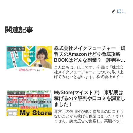
ほし
関連記事
株式会社メイクフューチャー 畑
せどり・転売
哲夫のAmazonせどり徹底攻略
BOOKはどんな副業？ 評判や口
コミを調査しました！
こんにちは、ほしです。今回は『株式会
社メイクフューチャー』について取り上
げてみたいと思います。株式会社メイク
フューチャーとは株式会社メイクフュー
チャーはAmazonせどりの副業を運営する
会社です。それでは、実態を検証してい
MyStore(マイストア) 東弘明は
せどり・転売
きたいと思います！...
稼げるの？評判や口コミを調査し
ました！
運営元の信用性が低く参加者の口コミも
ないことから稼げる保証はまったくあり
ません。誇大広告で集客し、高額バック
エンドに誘導するのが目的の悪質な案件
だと判断しました！というわけで、個人