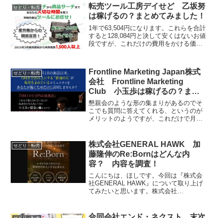
的にはMyStore(マイストア)はおすすめし
転売ツール工房デイせど 乙坂努
せどり・転売
ません。
は稼げるの？まとめてみました！
1年で63,504円になります。これらを合計
すると128,084円と決して安くはないお値
段ですが、これだけの費用をかける価値
はこのツールにはないように私は感じま
す。上記を踏まえ、私としては購入をお
すすめしないという結論に至りました。
Frontline Marketing Japan株式
せどり・転売
会社 Frontline Marketing
Club 小玉歩は稼げるの？まと
めてみました！
懇親会のような形の集まりがあるのでそ
こでも質問に答えてくれる、というのが
メリットのようですが、これだけで月収
100万円を超えられるくらい稼げるのか疑
問です。参加費も決して安くはない金額
ですし参加しても稼げる保証はないので
株式会社GENERAL HAWK 加
せどり・転売
私としてはおすすめしません。
藤隆伸のRe:Bornはどんな内
容？ 内容を調査！
こんにちは、ほしです。今回は『株式会
社GENERAL HAWK』について取り上げ
てみたいと思います。株式会社
GENERAL HAWKとは株式会社
GENERAL HAWKは物販の副業を運営す
る会社です。それでは、実態を検証して
合同会社エンド・ネクスト 末次