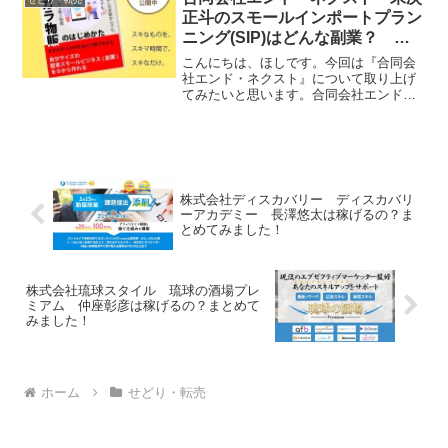
せどり・転売
いきたいと思いま...
正斗のスモールインポートプラン
ニング(SIP)はどんな副業？ 調
査しました！
こんにちは、ほしです。今回は『合同会
社エンド・ネクスト』について取り上げ
てみたいと思います。合同会社エンド・
ネクストとは合同会社エンド・ネクスト
は物販の副業を運営する会社です。それ
では、実態を検証していきたいと思いま
す！特定商取引法に基づく...
株式会社ディスカバリー ディスカバリ
ーアカデミー 長澤悠太は稼げるの？ま
とめてみました！
株式会社琉球スタイル 琉球の酒場プレ
ミアム 仲座彰彦は稼げるの？まとめて
みました！
ホーム
せどり・転売