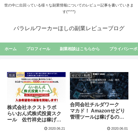
世の中に出回っている様々な副業情報についてのレビュー記事を書いていきま
す(*^^*)
パラレルワーカーほしの副業レビューブログ
ホーム
プロフィール
副業相談はこちらから
プライバシーポ
投資
せどり・転売
合同会社チルダワーク
株式会社ネクストラボ
マカド！ Amazonせどり
らいおん式株式投資スク
管理ツールは稼げるの？
ール 佐竹祥史は稼げる
まとめてみました！
の？まとめてみました！
2020.06.21
2020.06.01