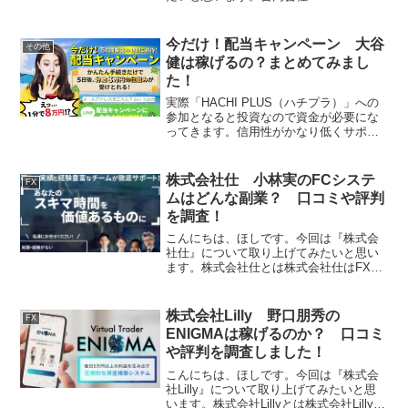
とは合同会社RenaissanceはFXの副業を
運営する会社です。それでは、実態を検
証していきたいと思います！特...
今だけ！配当キャンペーン 大谷
その他
健は稼げるの？まとめてみまし
た！
実際「HACHI PLUS（ハチプラ）」への
参加となると投資なので資金が必要にな
ってきます。信用性がかなり低くサポー
ト体制も一切ないものに自分の大事なお
金を預けるのはリスクが高すぎるので、
個人的には配当キャンペーンへの参加は
株式会社仕 小林実のFCシステ
FX
おすすめしません！
ムはどんな副業？ 口コミや評判
を調査！
こんにちは、ほしです。今回は『株式会
社仕』について取り上げてみたいと思い
ます。株式会社仕とは株式会社仕はFXの
副業を運営する会社です。それでは、実
態を検証していきたいと思います！特定
商取引法に基づく表記販売社名株式会社
株式会社Lilly 野口朋秀の
FX
仕運営統括責任者小林実...
ENIGMAは稼げるのか？ 口コミ
や評判を調査しました！
こんにちは、ほしです。今回は『株式会
社Lilly』について取り上げてみたいと思
います。株式会社Lillyとは株式会社Lillyは