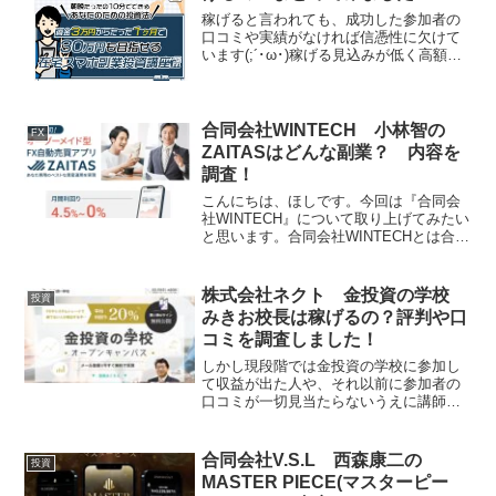
稼げると言われても、成功した参加者の
口コミや実績がなければ信憑性に欠けて
います(;´･ω･)稼げる見込みが低く高額バ
ックエンドに誘導されてトラブルが生じ
る可能性も考えられるため、個人的には
在宅スマホ副業投資に参加することはお
すすめしません。
合同会社WINTECH 小林智の
FX
ZAITASはどんな副業？ 内容を
調査！
こんにちは、ほしです。今回は『合同会
社WINTECH』について取り上げてみたい
と思います。合同会社WINTECHとは合同
会社WINTECHはFXの副業を運営する会
社です。それでは、実態を検証していき
たいと思います！特定商取引法に基づく
株式会社ネクト 金投資の学校
投資
表記販...
みきお校長は稼げるの？評判や口
コミを調査しました！
しかし現段階では金投資の学校に参加し
て収益が出た人や、それ以前に参加者の
口コミが一切見当たらないうえに講師の
実績にも不審な点があるため稼げる保証
はないと感じました。以上を踏まえた結
果、私個人の意見としては『金投資の学
合同会社V.S.L 西森康二の
投資
校』はおすすめしません！
MASTER PIECE(マスターピー