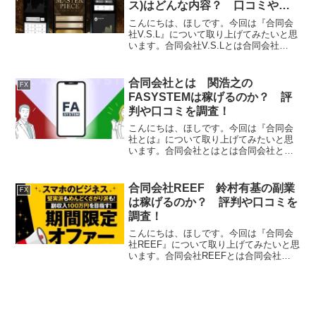
ス)はどんな内容？ 口コミや評
判を調査！
こんにちは、ほしです。今回は『合同会
社V.S.L』について取り上げてみたいと思
います。合同会社V.S.Lとは合同会社
V.S.Lは投資の副業を運営する会社です。
それでは、実態を検証していきたいと思
います！特定商取引法に基づく表記販売
合同会社とは 関浩之の
FX
社名合同会...
FASYSTEMは稼げるのか？ 評
判や口コミを調査！
こんにちは、ほしです。今回は『合同会
社とは』について取り上げてみたいと思
います。合同会社とはとは合同会社とは
はFXの副業を運営する会社です。それで
は、実態を検証していきたいと思いま
す！特定商取引法に基づく表記販売社名
合同会社REEF 鈴村有基の副業
FX
合同会社とは運営統括責任...
は稼げるのか？ 評判や口コミを
調査！
こんにちは、ほしです。今回は『合同会
社REEF』について取り上げてみたいと思
います。合同会社REEFとは合同会社
REEFはFX投資の副業を運営する会社で
す。それでは、実態を検証していきたい
と思います！特定商取引法に基づく表記
販売社名合同会社...