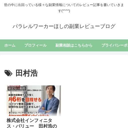
世の中に出回っている様々な副業情報についてのレビュー記事を書いていきま
す(*^^*)
パラレルワーカーほしの副業レビューブログ
ホーム
プロフィール
副業相談はこちらから
プライバシーポ
田村浩
せどり・転売
株式会社インフィニタ
ス・バリュー 田村浩の