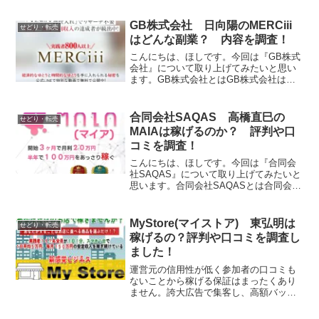
GB株式会社 日向陽のMERCiii
せどり・転売
はどんな副業？ 内容を調査！
こんにちは、ほしです。今回は『GB株式
会社』について取り上げてみたいと思い
ます。GB株式会社とはGB株式会社は物
販の副業を運営する会社です。それで
は、実態を検証していきたいと思いま
す！特定商取引法に基づく表記販売社名
合同会社SAQAS 高橋直巳の
せどり・転売
GB株式会社運営統括責任...
MAIAは稼げるのか？ 評判や口
コミを調査！
こんにちは、ほしです。今回は『合同会
社SAQAS』について取り上げてみたいと
思います。合同会社SAQASとは合同会社
SAQASは物販の副業を運営する会社で
す。それでは、実態を検証していきたい
と思います！特定商取引法に基づく表記
MyStore(マイストア) 東弘明は
せどり・転売
販売社名合同会...
稼げるの？評判や口コミを調査し
ました！
運営元の信用性が低く参加者の口コミも
ないことから稼げる保証はまったくあり
ません。誇大広告で集客し、高額バック
エンドに誘導するのが目的の悪質な案件
だと判断しました！というわけで、個人