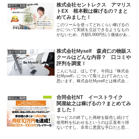
的にはMyStore(マイストア)はおすすめし
株式会社セントレクス アマリス
せどり・転売
ません。
トEX 根本毅は稼げるの？まと
めてみました！
このツールを使ってどれくらい稼げるの
かについて実績を立証できるようなもの
がないため、月額5,000円払う価値がある
ものなのかも疑問です。利用者の口コミ
がなく本当に稼げるのかどうかも不明な
ので、私としてはアマリストEXはおすす
株式会社Myself 森貞仁の物販ス
せどり・転売
めしません。
クールはどんな内容？ 口コミや
評判を調査！
こんにちは、ほしです。今回は『株式会
社Myself』について取り上げてみたいと
思います。株式会社Myselfとは株式会社
Myselfは物販の副業を運営する会社で
す。それでは、実態を検証していきたい
と思います！特定商取引法に基づく表記
合同会社NT イーストライク
せどり・転売
販売社名...
関屋紘之は稼げるの？まとめてみ
ました！
サービスの終了した商材を販売し続けて
使用料を払わせるというのは正直有り得
ないですし、非常に悪質な手口だと思い
ます。イーストライクも勿論そうです
が、この販売者の扱う商材はあまり信用