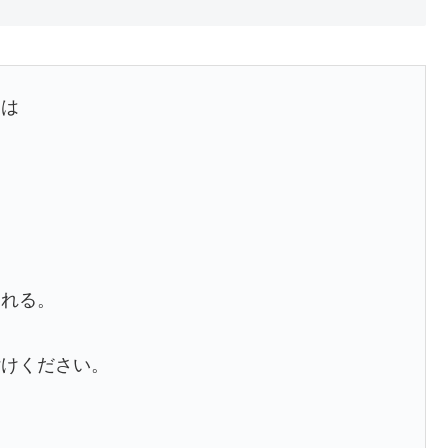
スは
される。
付けください。