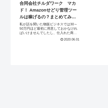
合同会社チルダワーク マカ
ド！ Amazonせどり管理ツー
ルは稼げるの？まとめてみま
した！
私が話を聞いた物販ビジネスでは30～
50万円ほど最初に用意しておかなけれ
ばいけませんでしたし、仕入れた商品
の置き場が必要になってくる場合もあ
2020.06.01
ります。結論として、個人的にはマカ
ド！ Amazonせどり管理ツールはあま
りおすすめしません！