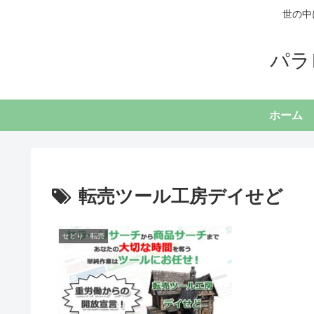
世の中
パラ
ホーム
転売ツール工房デイせど
せどり・転売