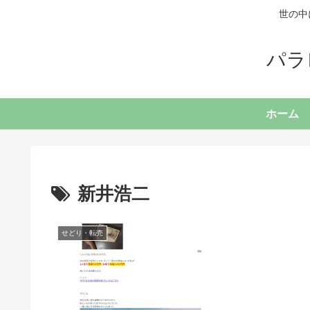
世の中
パラ
ホーム
新井浩二
せどり・転売