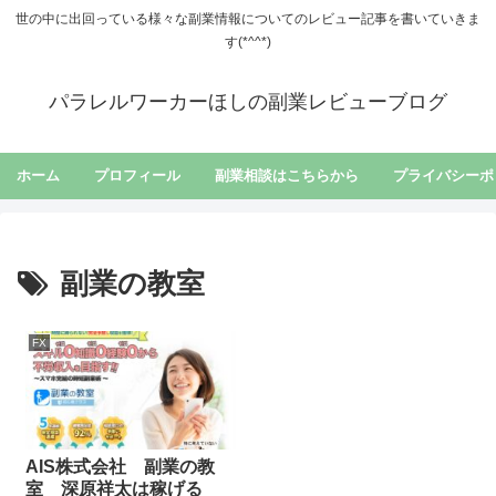
世の中に出回っている様々な副業情報についてのレビュー記事を書いていきま
す(*^^*)
パラレルワーカーほしの副業レビューブログ
ホーム
プロフィール
副業相談はこちらから
プライバシーポ
副業の教室
FX
AIS株式会社 副業の教
室 深原祥太は稼げる