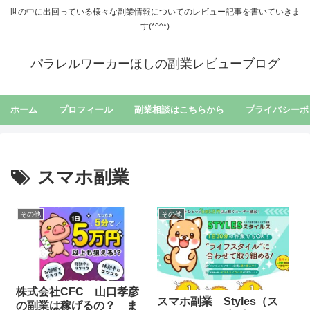
世の中に出回っている様々な副業情報についてのレビュー記事を書いていきま
す(*^^*)
パラレルワーカーほしの副業レビューブログ
ホーム
プロフィール
副業相談はこちらから
プライバシーポ
スマホ副業
その他
その他
株式会社CFC 山口孝彦
スマホ副業 Styles（ス
の副業は稼げるの？ ま