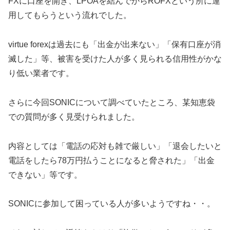
FXに口座を開き、LPOAを結んでからROFXという所に運
用してもらうという流れでした。
virtue forexは過去にも「出金が出来ない」「保有口座が消
滅した」等、被害を受けた人が多く見られる信用性がかな
り低い業者です。
さらに今回
SONIC
について調べていたところ、某知恵袋
での質問が多く見受けられました。
内容としては「
電話の応対も雑で厳しい
」「
退会したいと
電話をしたら
78万円払うことになると脅された
」「出金
できない」等です。
SONICに参加して
困っている人が多いようですね・・。