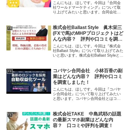
た！
こんにちは、ほしです。今回は『合同会
社ワールドマーケティング』について取
り上げてみたいと思います。合同会社ワ
ールドマーケティングとは合同会社ワー
ルドマーケティングはFXの副業を運営す
る会社です。それでは、実態を検証して
株式会社Ballast Style 眞木栄三
FX
いきたいと思います！特...
(FXで馬)のMHPプロジェクトはど
んな内容？ 評判や口コミを調査
しました！
こんにちは、ほしです。今回は『株式会
社Ballast Style』について取り上げてみた
いと思います。株式会社Ballast Styleとは
株式会社Ballast StyleはFXの副業を運営
する会社です。それでは、実態を検証し
ていきたいと...
コバヤシ合同会社 小林百香の副
FX
業はどんな内容？ 評判や口コミ
を調査しました！
こんにちは、ほしです。今回は『コバヤ
シ合同会社』について取り上げてみたい
と思います。コバヤシ合同会社とはコバ
ヤシ合同会社はFXの副業を運営する会社
です。それでは、実態を検証していきた
いと思います！特定商取引法に基づく表
株式会社TAKE 中島武耶の話題
FX
記販売社名コバヤシ合同...
の最新スマホ副業はどんな内
容？ 口コミや評判を調査！