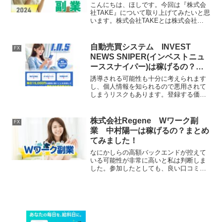
こんにちは、ほしです。今回は『株式会
社TAKE』について取り上げてみたいと思
います。株式会社TAKEとは株式会社
TAKEはFXの副業を運営する会社です。
それでは、実態を検証していきたいと思
います！特定商取引法に基づく表記販売
自動売買システム INVEST
FX
社名株式会社TA...
NEWS SNIPER(インベストニュ
ーススナイパー)は稼げるの？ま
とめてみました！
誘導される可能性も十分に考えられます
し、個人情報を知られるので悪用されて
しまうリスクもあります。登録する価値
を一切感じられないため個人的には
INVEST NEWS SNIPER(インベストニュ
ーススナイパー)の登録はおすすめしませ
株式会社Regene Wワーク副
FX
ん！
業 中村陽一は稼げるの？まとめ
てみました！
なにかしらの高額バックエンドが控えて
いる可能性が非常に高いと私は判断しま
した。参加したとしても、良い口コミや
評判が見つからないことから稼げる見込
みは非常に薄いと思われます。あくまで
私個人の意見ですがWワーク副業はおす
すめしません。