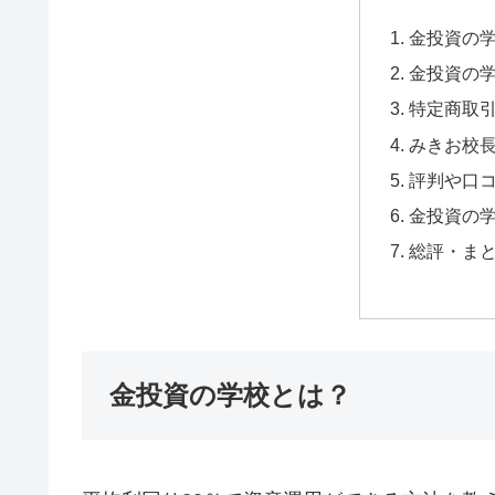
金投資の
金投資の
特定商取
みきお校
評判や口
金投資の
総評・ま
金投資の学校とは？