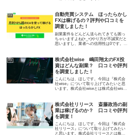
合同会社とはLOONSHOTS合同会社はFX
の副業を運営する会社です。それでは、
実態を検証していきたいと思います！特
自動売買システム ほったらかし
FX
定商取引法に...
FXは稼げるの？評判や口コミを
調査しました！
副業案件をどんどん送られてきても困っ
ちゃいますよね(+_+)やり方が不誠実だと
思いますし、業者への信用性は0です。私
たちユーザーが稼げる保証は一切ありま
せんし、関わらない方が無難だと感じま
した。個人的にはほったらかしFXの利用
株式会社wise 嶋田翔太のFX投
FX
はおすすめしません！
資はどんな副業？ 口コミや評判
を調査しました！
こんにちは、ほしです。今回は『株式会
社wise』について取り上げてみたいと思
います。株式会社wiseとは株式会社wise
はFX投資の副業を運営する会社です。そ
れでは、実態を検証していきたいと思い
ます！特定商取引法に基づく表記販売社
株式会社リリース 斎藤政浩の副
FX
名株式会社...
業は稼げるのか？ 口コミや評判
を調査！
こんにちは、ほしです。今回は『株式会
社リリース』について取り上げてみたい
と思います。株式会社リリースとは株式