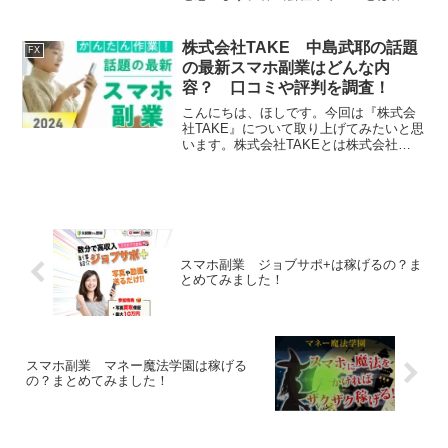
会社リリースはFXの副業を運営する会社
です。それでは、実態を検証していきた
いと思います！特定商取引法に基づく表
株式会社TAKE 中島武耶の話題
FX
記販売社名株式会社リリ...
の最新スマホ副業はどんな内
容？ 口コミや評判を調査！
こんにちは、ほしです。今回は『株式会
社TAKE』について取り上げてみたいと思
います。株式会社TAKEとは株式会社
TAKEはFXの副業を運営する会社です。
それでは、実態を検証していきたいと思
います！特定商取引法に基づく表記販売
社名株式会社TA...
スマホ副業 ジョブサポ+は稼げるの？ま
とめてみました！
スマホ副業 マネー魔法学園は稼げる
の？まとめてみました！