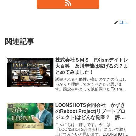
ほし
関連記事
株式会社ＳＭＳ FXismデイトレ
FX
大百科 及川圭哉は稼げるの？ま
とめてみました！
誘導される可能性が高いのでこの点はし
っかりと理解しておくべきだと思いま
す。懸念材料として以前調べたFXismプ
ロコントローラー改や及川圭哉本人にあ
まり良い評判がなかったこともあるの
で、今回の商材も私としてはスルーでい
LOONSHOTS合同会社 かずき
FX
いかなと思いました！
のReboot Project(リブートプロ
ジェクト)はどんな副業？ 評判
や口コミを調査しました！
こんにちは、ほしです。今回は
『LOONSHOTS合同会社』について取り
上げてみたいと思います。LOONSHOTS