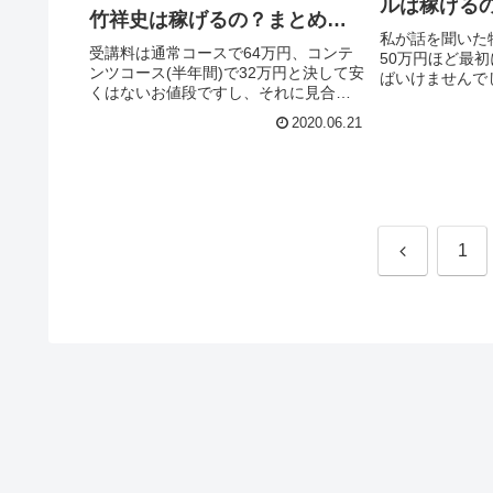
ルは稼げる
竹祥史は稼げるの？まとめて
した！
私が話を聞いた
みました！
受講料は通常コースで64万円、コンテ
50万円ほど最
ンツコース(半年間)で32万円と決して安
ばいけませんで
くはないお値段ですし、それに見合っ
の置き場が必要
たものが得られるのか不安な部分が多
ります。結論と
2020.06.21
いので、私としてはらいおん式株式投
ド！ Amazo
資スクールはおすすめできない商材だ
りおすすめしま
なと思いました。
前
1
へ