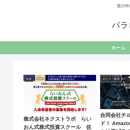
世の中
パラ
ホーム
投資
せどり・転売
合同会社チ
株式会社ネクストラボ らい
ド！ Ama
おん式株式投資スクール 佐