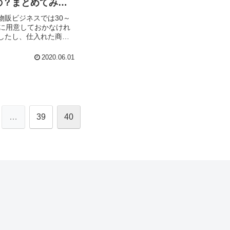
の？まとめてみま
物販ビジネスでは30～
初に用意しておかなけれ
したし、仕入れた商品
になってくる場合もあ
して、個人的にはマカ
2020.06.01
nせどり管理ツールはあま
せん！
…
39
40